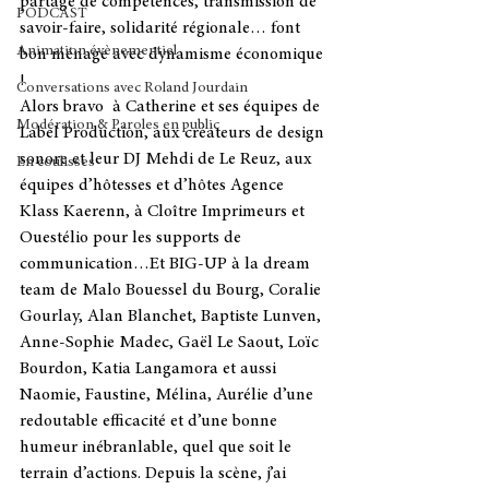
partage de compétences, transmission de 
PODCAST
savoir-faire, solidarité régionale… font 
Animation évènementiel
bon ménage avec dynamisme économique 
!  
Conversations avec Roland Jourdain
Alors bravo  à Catherine et ses équipes de 
Modération & Paroles en public
Label Production
, aux créateurs de design 
sonore et leur DJ Mehdi de 
Le Reuz
, aux 
En coulisses
équipes d’hôtesses et d’hôtes 
Agence 
Klass Kaerenn
, à 
Cloître Imprimeurs
 et 
Ouestélio
 pour les supports de 
communication…
Et BIG-UP à la dream 
team de Malo Bouessel du Bourg, Coralie 
Gourlay, Alan Blanchet, Baptiste Lunven, 
Anne-Sophie Madec, Gaël Le Saout, Loïc 
Bourdon, Katia Langamora et aussi 
Naomie, Faustine, Mélina, Aurélie d’une 
redoutable efficacité et d’une bonne 
humeur inébranlable, quel que soit le 
terrain d’actions. Depuis la scène, j’ai 