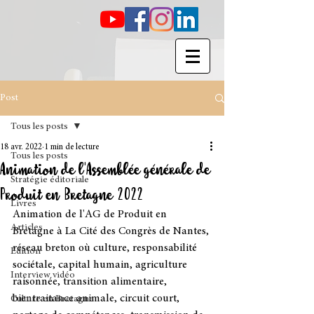
Post
Tous les posts
18 avr. 2022
1 min de lecture
Tous les posts
Animation de l'Assemblée générale de
Stratégie éditoriale
Produit en Bretagne 2022
Livres
Animation de l'AG de 
Produit en 
Articles
Bretagne
 à 
La Cité des Congrès de Nantes
, 
réseau breton où culture, responsabilité 
Édition
sociétale, capital humain, agriculture 
Interview vidéo
raisonnée, transition alimentaire, 
bientraitance animale, circuit court, 
Culture en Bretagne