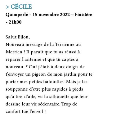
> CÉCILE 
Quimperlé - 15 novembre 2022 – Finistère 
- 21h00 
Salut Bilou,
Nouveau message de la Terrienne au 
Merrien ! Il paraît que tu as réussi à 
réparer l'antenne et que tu captes à 
nouveau  ? Ouf j'étais à deux doigts de 
t'envoyer un pigeon de mon jardin pour te 
porter mes petites bafouilles. Mais je les 
soupçonne d'être plus rapides à pieds 
qu'à tire-d’aile, vu la silhouette que leur 
dessine leur vie sédentaire. Trop de 
confort tue l'envol ! 
Mais alors que les mâts tombent , que les 
coques chavirent et même qu'un bateau 