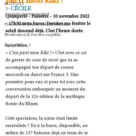
parti mon kiki !"
PODCAST
> CÉCILE
Animation évènementiel
Quimperlé - Finistère - 10 novembre 2022 
- 17h30 intra buros. Derrière ma fenêtre le 
Conversations avec Roland Jourdain
soleil descend déjà. C’est l’heure dorée. 
Modération & Paroles en public
En coulisses
Salut Bilou !
« 
C’est parti mon Kiki ! 
» C’est avec ce cri 
de guerre de cour de récré que tu as 
accompagné ton départ de course 
mercredi en direct sur France 3. Une 
première pour eux et pour toi avec cette 
conversation embarquée au moment du 
départ de la 12e édition de la mythique 
Route du Rhum.
Côté spectateur, la scène était limite 
surréaliste ! Toi à la barre, disponible, au 
milieu de 137 bateaux déjà en train de se 