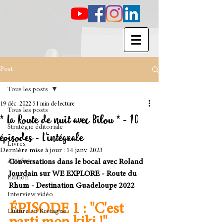
Post
Tous les posts
19 déc. 2022
51 min de lecture
Tous les posts
* La Route de nuit avec Bilou * - 10
Stratégie éditoriale
épisodes - L'intégrale
Livres
Dernière mise à jour :
14 janv. 2023
Articles
Conversations dans le bocal avec Roland 
Jourdain sur WE EXPLORE - Route du 
Édition
Rhum - Destination Guadeloupe 2022
Interview vidéo
ÉPISODE 1 : "C'est 
Culture en Bretagne